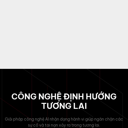
CÔNG NGHỆ ĐỊNH HƯỚNG
TƯƠNG LAI
Giải pháp công nghệ AI nhận dạng hành vi giúp ngăn chặn các
sự cố và tai nạn xảy ra trong tương lai.