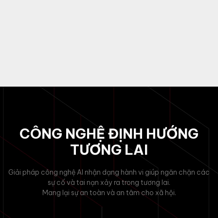
CÔNG NGHỆ ĐỊNH HƯỚNG
TƯƠNG LAI
Giải pháp công nghệ AI nhận dạng hành vi giúp ngăn chặn các
sự cố và tai nạn xảy ra trong tương lai.
Mang lại sự an toàn và an tâm cho xã hội.