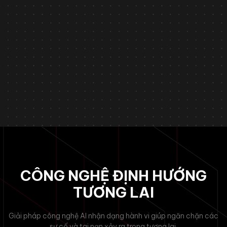
Tin tức
December 23, 2025
Asilla vinh dự đạt Giải thưởng Thành phố Thông minh
Việt Nam 2025
Tìm hiểu
CÔNG NGHỆ ĐỊNH HƯỚNG
TƯƠNG LAI
Giải pháp công nghệ AI nhận dạng hành vi giúp ngăn chặn các
sự cố và tai nạn xảy ra trong tương lai.