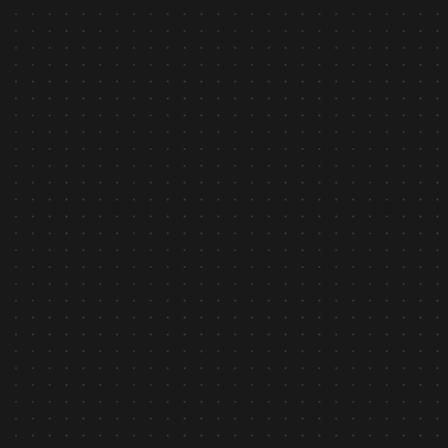
Tin tức
February 6, 2026
AI Security asilla - Công nghệ AI nhận diện hành vi
được Chính phủ Nhật Bản ghi nhận
Tìm hiểu