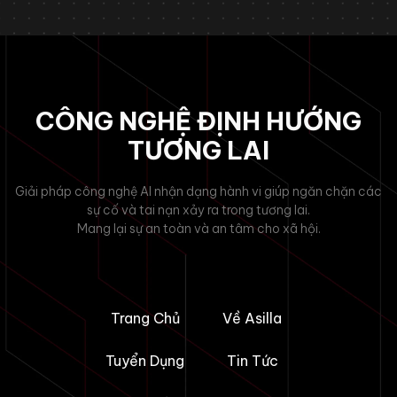
CÔNG NGHỆ ĐỊNH HƯỚNG
TƯƠNG LAI
Giải pháp công nghệ AI nhận dạng hành vi giúp ngăn chặn các
sự cố và tai nạn xảy ra trong tương lai.
Mang lại sự an toàn và an tâm cho xã hội.
Trang Chủ
Về Asilla
Tuyển Dụng
Tin Tức