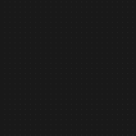
Bản tin nội bộ
January 26, 2026
THƯ CHÚC TẾT 2026 TỪ CEO ASILLA VIỆT NAM
Tìm hiểu