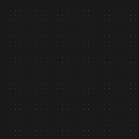
Tin tức
February 6, 2026
AI Security asilla - Công nghệ AI nhận diện hành vi
được Chính phủ Nhật Bản ghi nhận
Tìm hiểu