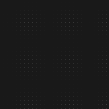
AI Security asilla - Công nghệ AI nhận diện hành vi
được Chính phủ Nhật Bản ghi nhận
Tìm hiểu
Bản tin nội bộ
January 26, 2026