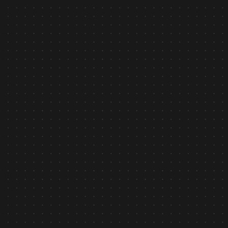
THƯ CHÚC TẾT 2026 TỪ CEO ASILLA VIỆT NAM
Tìm hiểu
Tin tức
December 23, 2025
Asilla vinh dự đạt Giải thưởng Thành phố Thông minh
Việt Nam 2025