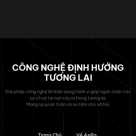
Tìm hiểu
CÔNG NGHỆ ĐỊNH HƯỚNG
TƯƠNG LAI
Giải pháp công nghệ AI nhận dạng hành vi giúp ngăn chặn các
sự cố và tai nạn xảy ra trong tương lai.
Mang lại sự an toàn và an tâm cho xã hội.
Trang Chủ
Về Asilla