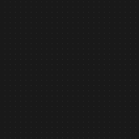
AI Security asilla - Công nghệ AI nhận diện hành vi
được Chính phủ Nhật Bản ghi nhận
Tìm hiểu
Bản tin nội bộ
January 26, 2026
THƯ CHÚC TẾT 2026 TỪ CEO ASILLA VIỆT NAM