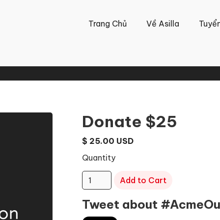
Trang Chủ
Về Asilla
Tuyể
Donate $25
$ 25.00 USD
Quantity
Tweet about #AcmeOu