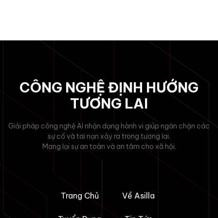
CÔNG NGHỆ ĐỊNH HƯỚNG
TƯƠNG LAI
Giải pháp công nghệ AI nhận dạng hành vi giúp ngăn chặn các
sự cố và tai nạn xảy ra trong tương lai.
Mang lại sự an toàn và an tâm cho xã hội.
Trang Chủ
Về Asilla